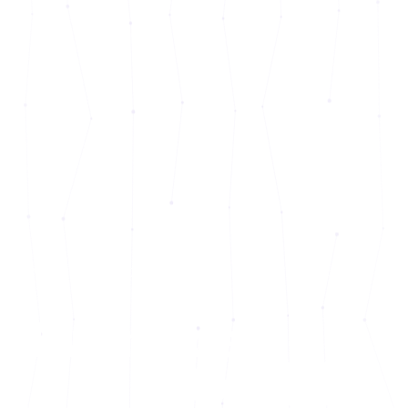
UNITED IN EXPERIENCE, TRUST & SUCCESS
Turning ideas
into
value.